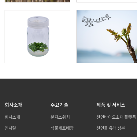
회사소개
주요기술
제품 및 서비스
회사소개
분자스위치
천연바이오소재 플랫폼
인사말
식물세포배양
천연물 유래 성분