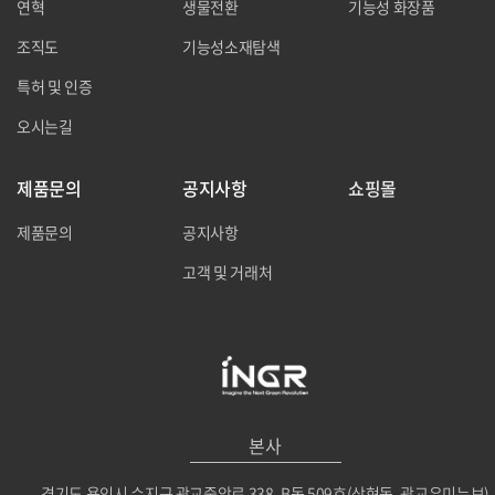
연혁
생물전환
기능성 화장품
조직도
기능성소재탐색
특허 및 인증
오시는길
제품문의
공지사항
쇼핑몰
제품문의
공지사항
고객 및 거래처
본사
경기도 용인시 수지구 광교중앙로 338, B동 509호(상현동, 광교우미뉴브)