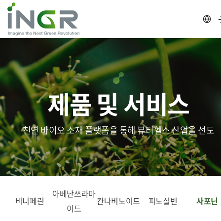
제품 및 서비스
천연 바이오 소재 플랫폼을 통해 뷰티헬스 산업을 선도
아베난쓰라마
비니페린
칸나비노이드
피노실빈
사포닌
이드